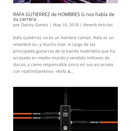
RAFA GUTIERREZ de HOMBRES G nos habla de
su carrera
por
Danny Gomez
|
May 10, 2018
|
Reverb Articles
Rafa Gutiérrez no es un hombre común, Rafa es un
«Hombre G», y mucho más. A cargo de las
principales guitarras de la banda madrileña que ha
arrasado en medio mundo y vendido millones de
discos, y como responsable único en sus escarceos
con «Saltimbankins», «Rafa &...