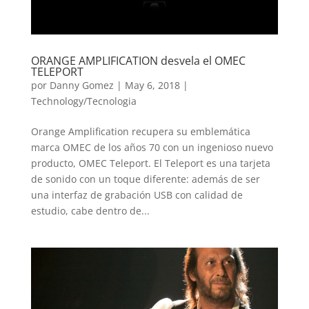
ORANGE AMPLIFICATION desvela el OMEC
TELEPORT
por
Danny Gomez
|
May 6, 2018
|
Technology/Tecnologia
Orange Amplification recupera su emblemática
marca OMEC de los años 70 con un ingenioso nuevo
producto, OMEC Teleport. El Teleport es una tarjeta
de sonido con un toque diferente: además de ser
una interfaz de grabación USB con calidad de
estudio, cabe dentro de...