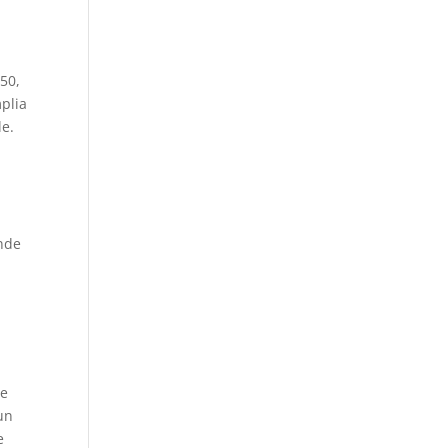
 50,
plia
le.
onde
ue
un
e