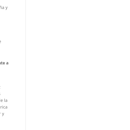
ña y
e
nte a
z
s
e la
rica
r y