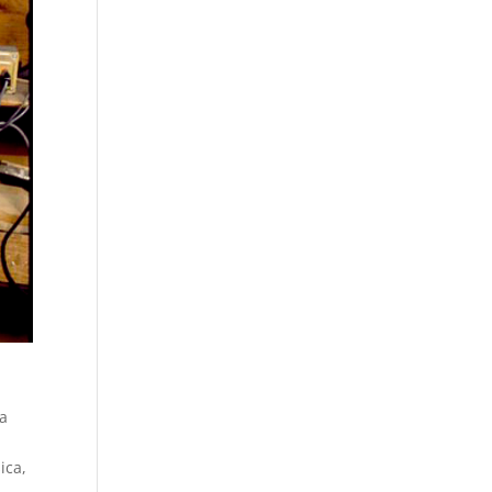
la
ica,