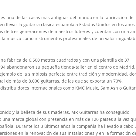
 es una de las casas más antiguas del mundo en la fabricación de
n llevar la guitarra clásica española a Estados Unidos en los años
s de tres generaciones de maestros lutieres y cuentan con una am
a la música como instrumentos profesionales de un valor inigualab
na fábrica de 6.500 metros cuadrados y con una plantilla de 37
1994 abandonaron su pequeña tienda-taller en el centro de Madrid.
ejemplo de la simbiosis perfecta entre tradición y modernidad, d
al de más de 8.000 guitarras, de las que se exporta un 70%,
distribuidores internacionales como KMC Music, Sam Ash o Guitar
onido y la belleza de sus maderas, MR Guitarras ha conseguido
o una marca global con presencia en más de 120 países a la vez q
spañola. Durante los 3 últimos años la compañía ha llevado a cabo 
ersiones en la renovación de sus instalaciones y en la formación d