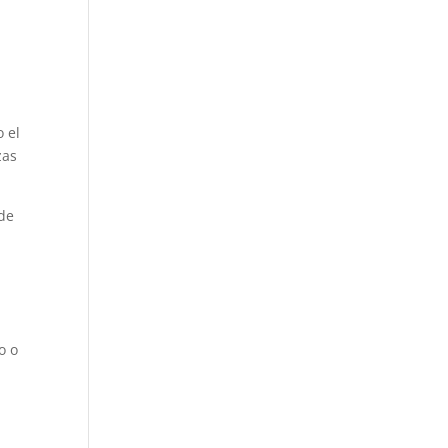
o el
zas
de
o o